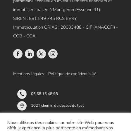
patrimoine : conseil en investissements financiers et
immobiliers basée à Montgeron (Essonne 91).
SIREN : 881 549 745 RCS EVRY
Immatriculation ORIAS : 20003488 - CIF (ANACOFI) -
COB - COA
Mentions légales
-
Politique de confidentialité
06 68 16 48 98

102T chemin du dessus du luet

91 230 MONTGERON
Nous utilisons des cookies sur notre site Web pour vous
Sur Rendez-Vous
offrir l'expérience la plus pertinente en mémorisant vos