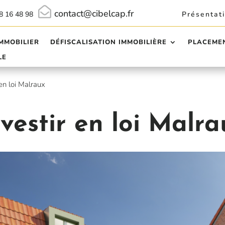

contact@cibelcap.fr
8 16 48 98
Présentat
MMOBILIER
DÉFISCALISATION IMMOBILIÈRE
PLACEMEN
LE
 en loi Malraux
nvestir en loi Malra