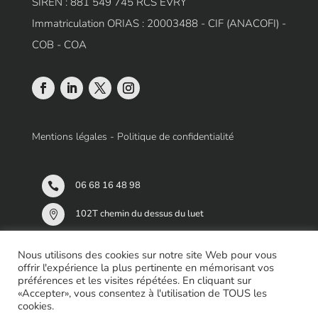
SIREN : 881 549 745 RCS EVRY
Immatriculation ORIAS : 20003488 - CIF (ANACOFI) -
COB - COA
Mentions légales
-
Politique de confidentialité
06 68 16 48 98

102T chemin du dessus du luet

91 230 MONTGERON
Nous utilisons des cookies sur notre site Web pour vous
Sur Rendez-Vous
offrir l'expérience la plus pertinente en mémorisant vos
préférences et les visites répétées. En cliquant sur
«Accepter», vous consentez à l'utilisation de TOUS les
cookies.